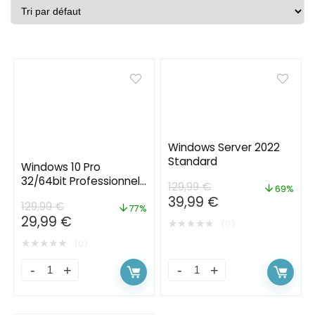
Windows Server 2022
Standard
Windows 10 Pro
32/64bit Professionnel
129,99
€
69%
Licence Clé Activation |
39,99
€
129,99
€
Instant Delivery
77%
29,99
€
★
★
★
★
★
(0)
★
★
★
★
★
(0)