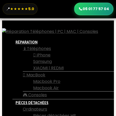
📍
📞
★★★★★
5.0
06 01 77 57 04
RÉPARATION
📱Téléphones
 iPhone
Samsung
XIAOMI | REDMI
 MacBook
Macbook Pro
Macbook Air
🎮 Consoles
PIÈCES DÉTACHÉES
Ordinateurs
Pièces détachées HP