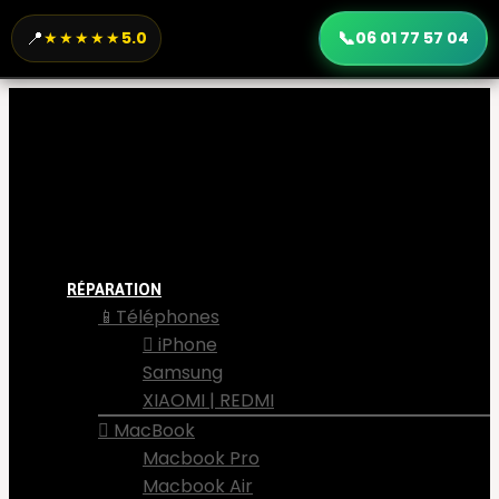
📍
📞
★★★★★
5.0
06 01 77 57 04
RÉPARATION
📱Téléphones
 iPhone
Samsung
XIAOMI | REDMI
 MacBook
Macbook Pro
Macbook Air