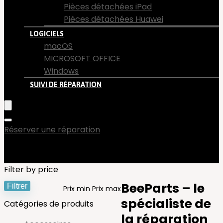
Pièces détachées iPad
Pièces détachées Huawei
LOGICIELS
macOS
MICROSOFT OFFICE
Windows
SUIVI DE RÉPARATION
Réserver une réparation
Filter by price
BeeParts – le
Filtrer
Prix min
Prix max
spécialiste de
Catégories de produits
la réparation