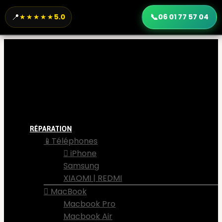
📍
📞
★★★★★
5.0
06 01 77 57 04
RÉPARATION
📱Téléphones
 iPhone
Samsung
XIAOMI | REDMI
 MacBook
Macbook Pro
Macbook Air